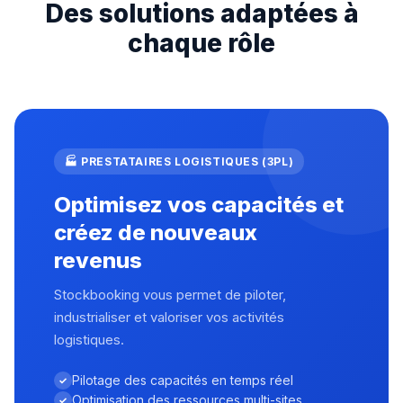
Des solutions adaptées à
chaque rôle
🏭 PRESTATAIRES LOGISTIQUES (3PL)
Optimisez vos capacités et
créez de nouveaux
revenus
Stockbooking vous permet de piloter,
industrialiser et valoriser vos activités
logistiques.
Pilotage des capacités en temps réel
Optimisation des ressources multi-sites